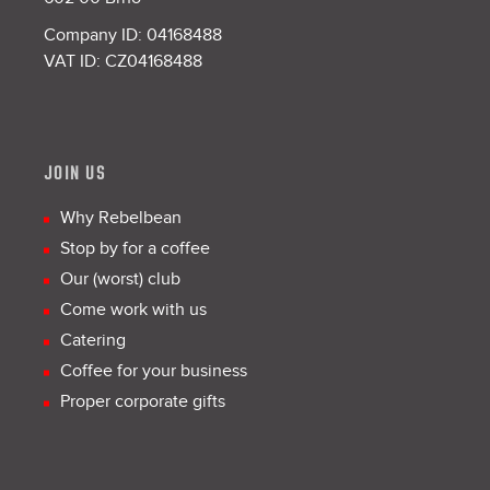
Company ID: 04168488
VAT ID: CZ04168488
JOIN US
Why Rebelbean
Stop by for a coffee
Our (worst) club
Come work with us
Catering
Coffee for your business
Proper corporate gifts