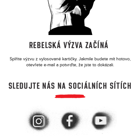
i
n
g
f
o
REBELSKÁ VÝZVA ZAČÍNÁ
r
?
Splňte výzvu z vylosované kartičky. Jakmile budete mít hotovo,
otevřete e-mail a potvrďte, že jste to dokázali.
SLEDUJTE NÁS NA SOCIÁLNÍCH SÍTÍCH
SEARCH