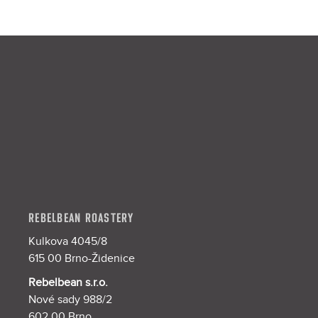
F
o
o
t
e
r
REBELBEAN ROASTERY
Kulkova 4045/8
615 00 Brno-Židenice
Rebelbean s.r.o.
Nové sady 988/2
602 00 Brno