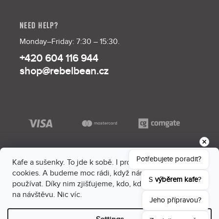
NEED HELP?
Monday–Friday: 7:30 – 15:30.
+420 604 116 944
shop@rebelbean.cz
Potřebujete poradit?
Kafe a sušenky. To jde k sobě. I proto máme na webu
cookies. A budeme moc rádi, když nám dáš souhlas je
S 
výběrem kafe
?
používat. Díky nim zjišťujeme, kdo, kdy a kam sem chodí
na návštěvu. Nic víc.
Jeho přípravou?