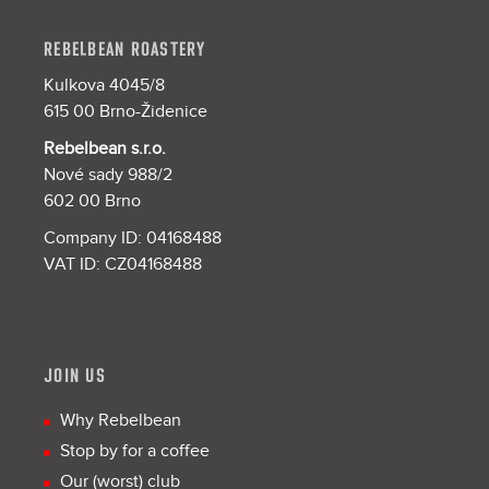
REBELBEAN ROASTERY
Kulkova 4045/8
615 00 Brno-Židenice
Rebelbean s.r.o.
Nové sady 988/2
602 00 Brno
Company ID: 04168488
VAT ID: CZ04168488
JOIN US
Why Rebelbean
Stop by for a coffee
Our (worst) club