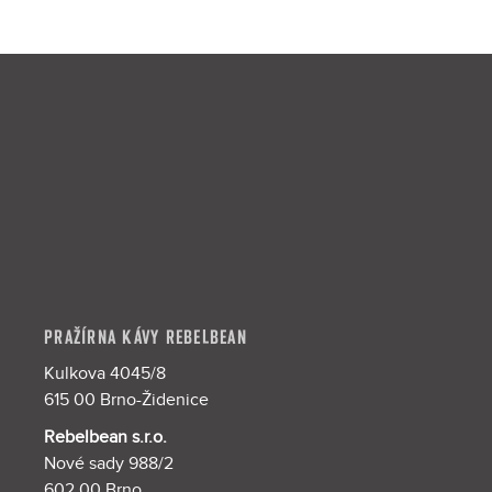
Z
á
p
a
t
í
PRAŽÍRNA KÁVY REBELBEAN
Kulkova 4045/8
615 00 Brno-Židenice
Rebelbean s.r.o.
Nové sady 988/2
602 00 Brno