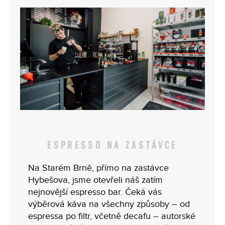
a
j
í
t
?
HLEDAT
ESPRESSO NA ZASTÁVCE
Na Starém Brně, přímo na zastávce
Hybešova, jsme otevřeli náš zatím
nejnovější espresso bar. Čeká vás
výběrová káva na všechny způsoby – od
espressa po filtr, včetně decafu – autorské