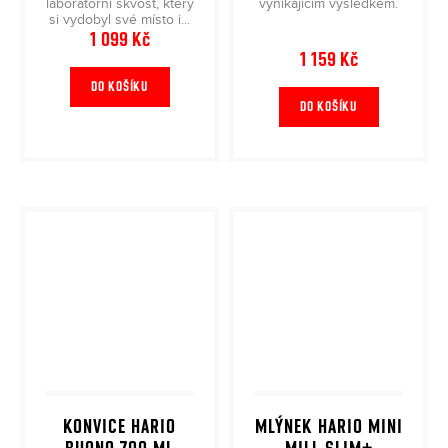
laboratorní skvost, který
vynikajícím výsledkem.
si vydobyl své místo i...
1 099 Kč
1 159 Kč
DO KOŠÍKU
DO KOŠÍKU
KONVICE HARIO
MLÝNEK HARIO MINI