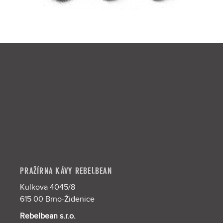
Z
á
p
a
t
í
PRAŽÍRNA KÁVY REBELBEAN
Kulkova 4045/8
615 00 Brno-Židenice
Rebelbean s.r.o.