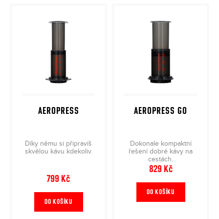
ý
a
p
j
i
í
s
t
p
?
r
o
d
u
AEROPRESS
AEROPRESS GO
HLEDAT
k
t
ů
Díky němu si připravíš
Dokonale kompaktní
skvělou kávu kdekoliv.
řešení dobré kávy na
cestách.
829 Kč
799 Kč
DO KOŠÍKU
DO KOŠÍKU