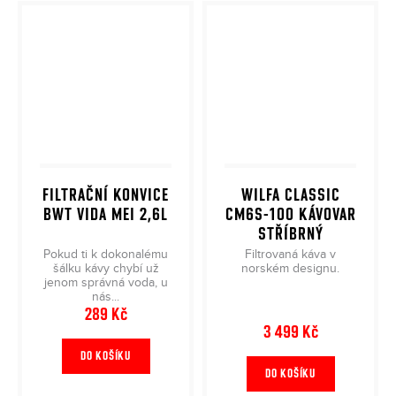
FILTRAČNÍ KONVICE
WILFA CLASSIC
BWT VIDA MEI 2,6L
CM6S-100 KÁVOVAR
STŘÍBRNÝ
Pokud ti k dokonalému
Filtrovaná káva v
šálku kávy chybí už
norském designu.
jenom správná voda, u
nás...
289 Kč
3 499 Kč
DO KOŠÍKU
DO KOŠÍKU