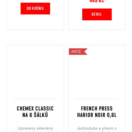
449 Kč
DO KOŠÍKU
DETAIL
AKCE
CHEMEX CLASSIC
FRENCH PRESS
NA 6 ŠÁLKŮ
HARIOR NOIR 0,6L
Upravený skleněný
Jednoduše a přesto s