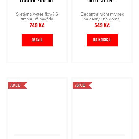
BUONO 700 ML
MILL SLIM+
Správná water flow? S
Elegantní ruční mlýnek
tímhle už navždy.
na cesty i na doma.
749 Kč
549 Kč
DETAIL
DO KOŠÍKU
AKCE
AKCE