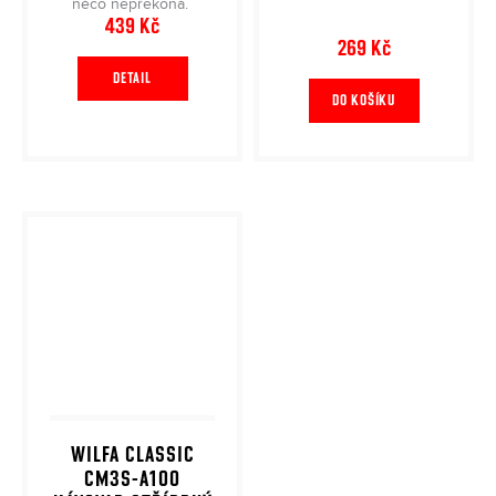
něco nepřekoná.
439 Kč
269 Kč
DETAIL
DO KOŠÍKU
WILFA CLASSIC
CM3S-A100