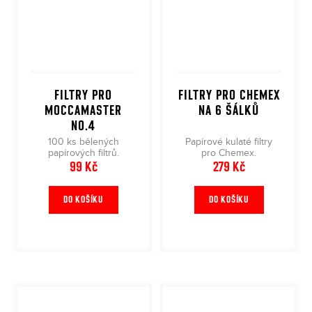
FILTRY PRO
FILTRY PRO CHEMEX
MOCCAMASTER
NA 6 ŠÁLKŮ
NO.4
100 ks bělených
Papírové kulaté filtry
papírových filtrů.
pro Chemex.
99 Kč
279 Kč
DO KOŠÍKU
DO KOŠÍKU