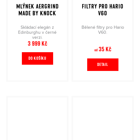
MLÝNEK AERGRIND
FILTRY PRO HARIO
MADE BY KNOCK
V60
Skládací elegán z
Bělené filtry pro Hario
Edinburghu v černé
V60.
verzi.
3 999 Kč
35 Kč
od
DO KOŠÍKU
DETAIL