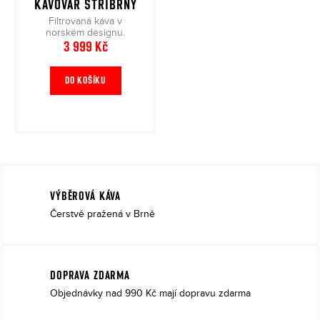
KÁVOVAR STŘÍBRNÝ
Filtrovaná káva v
norském designu.
3 999 Kč
DO KOŠÍKU
VÝBĚROVÁ KÁVA
Čerstvě pražená v Brně
DOPRAVA ZDARMA
Objednávky nad 990 Kč mají dopravu zdarma