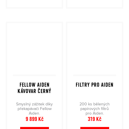
FELLOW AIDEN
FILTRY PRO AIDEN
KÁVOVAR ČERNÝ
Smyslný zážitek díky
200 ks bělených
překapávači Fellow
papírových filtrů
Aiden.
pro Aiden.
9 899 Kč
319 Kč