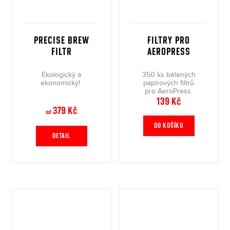
PRECISE BREW
FILTRY PRO
FILTR
AEROPRESS
Ekologický a
350 ks bělených
ekonomický!
papírových filtrů
pro AeroPress.
139 Kč
379 Kč
od
DO KOŠÍKU
DETAIL