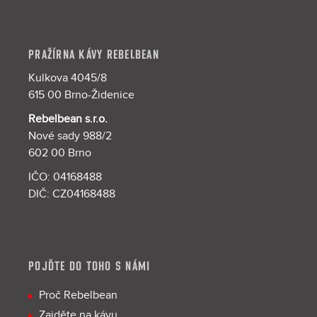
PRAŽÍRNA KÁVY REBELBEAN
Kulkova 4045/8
615 00 Brno-Židenice
Rebelbean s.r.o.
Nové sady 988/2
602 00 Brno
IČO: 04168488
DIČ: CZ04168488
POJĎTE DO TOHO S NÁMI
Proč Rebelbean
Zajděte na kávu