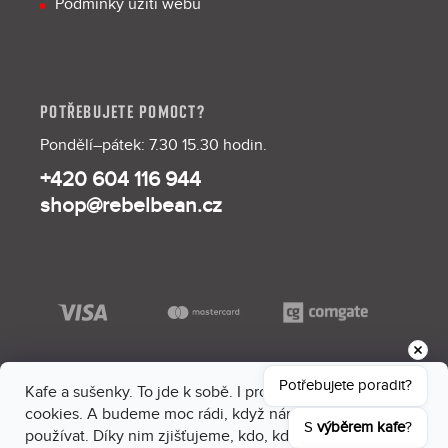
Podmínky užití webu
POTŘEBUJETE POMOCT?
Pondělí–pátek: 7.30 15.30 hodin.
+420 604 116 944
shop@rebelbean.cz
Potřebujete poradit?
Kafe a sušenky. To jde k sobě. I proto máme na webu
cookies. A budeme moc rádi, když nám dáš souhlas je
S 
výběrem kafe
?
používat. Díky nim zjišťujeme, kdo, kdy a kam sem chodí