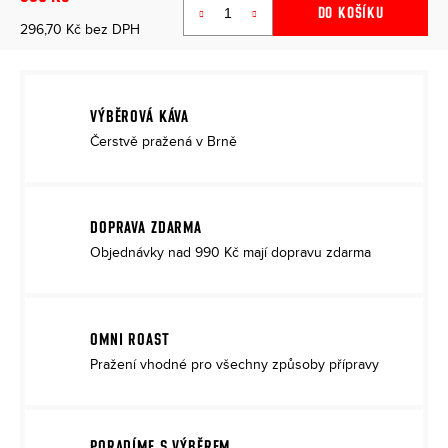
DO KOŠÍKU
296,70 Kč bez DPH
Měrná
cena:
VÝBĚROVÁ KÁVA
Čerstvě pražená v Brně
DOPRAVA ZDARMA
Objednávky nad 990 Kč mají dopravu zdarma
OMNI ROAST
Pražení vhodné pro všechny způsoby přípravy
PORADÍME S VÝBĚREM