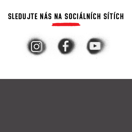
SLEDUJTE NÁS NA SOCIÁLNÍCH SÍTÍCH
Z
á
p
a
t
í