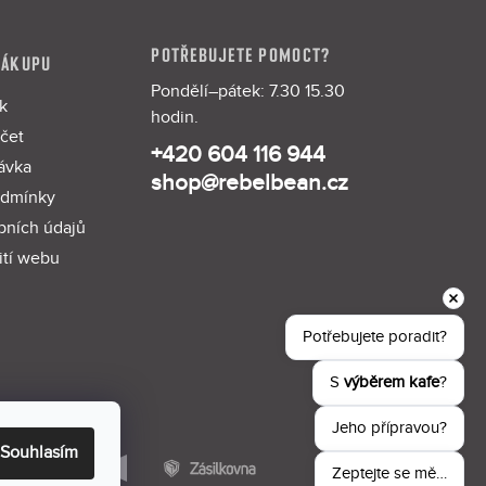
POTŘEBUJETE POMOCT?
NÁKUPU
Pondělí–pátek: 7.30 15.30
k
hodin.
čet
+420 604 116 944
ávka
shop@rebelbean.cz
odmínky
bních údajů
ití webu
Potřebujete poradit?
S 
výběrem kafe
?
Jeho přípravou?
Souhlasím
Zeptejte se mě…