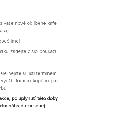
i vaše nové oblíbené kafe!
ici)
 podělíme!
šíku zadejte číslo poukazu
le nejste si jistí termínem,
 využít formou kupónu pro
ebu.
kce, po uplynutí této doby
jako náhradu za sebe).