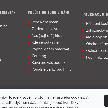
REBELBEAN
POJĎTE DO TOHO S NÁMI
INFORMACE K 
Proč Rebelbean
Nákupní koší
enice
Zajděte na kávu
Zákaznický ú
Náš (nejhorší) klub
Moje objedn
Kde se potkáme
Obchodní p
Pojďte k nám pracovat
Ochrana oso
Catering
Podmínky už
8
Káva pro váš podnik
Pořádné dárky pro firmy
enky. To jde k sobě. I proto máme na webu cookies. A
 rádi, když nám dáš souhlas je používat. Díky nim