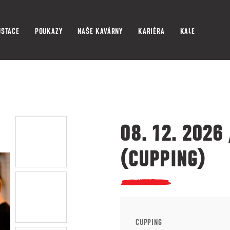
USTACE
POUKAZY
NAŠE KAVÁRNY
KARIÉRA
KALENDÁŘ AKCÍ
Co potřebujete najít?
HLEDAT
08. 12. 2026
(CUPPING)
CUPPING