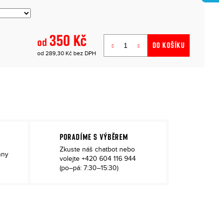
350 Kč
od
DO KOŠÍKU
od
289,30 Kč
bez DPH
Měrná
cena:
PORADÍME S VÝBĚREM
Zkuste náš chatbot
nebo
hny
volejte
+420 604 116 944
(po–pá: 7:30–15:30)