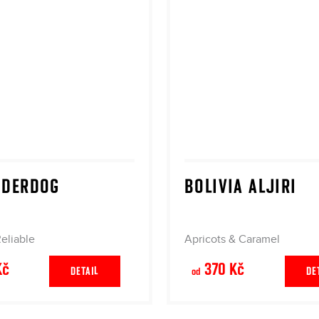
NDERDOG
BOLIVIA ALJIRI
eliable
Apricots & Caramel
Kč
370 Kč
DETAIL
DE
od