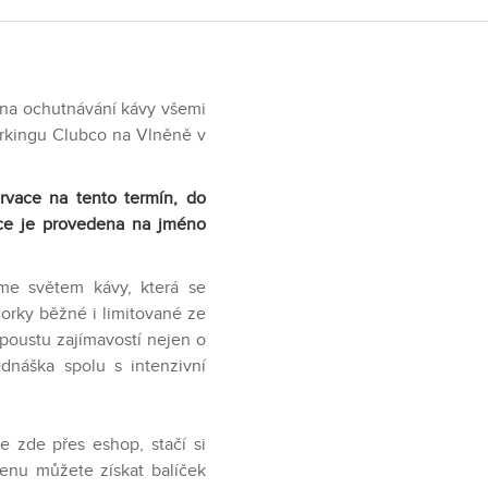
 na ochutnávání kávy všemi
orkingu Clubco na Vlněně v
rvace na tento termín, do
ace je provedena na jméno
me světem kávy, která se
orky běžné i limitované ze
spoustu zajímavostí nejen o
ednáška spolu s intenzivní
e zde přes eshop, stačí si
enu můžete získat balíček