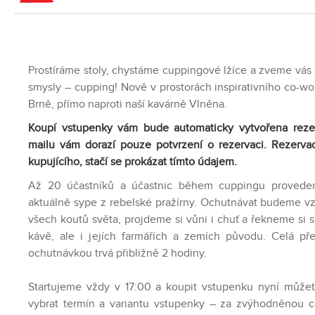
Prostíráme stoly, chystáme cuppingové lžíce a zveme vás
smysly – cupping! Nově v prostorách inspirativního co-w
Brně, přímo naproti naší kavárně Vlněna.
Koupí vstupenky vám bude automaticky vytvořena reze
mailu vám dorazí pouze potvrzení o rezervaci. Rezerv
kupujícího, stačí se prokázat tímto údajem.
Až 20 účastníků a účastnic během cuppingu provede
aktuálně sype z rebelské pražírny. Ochutnávat budeme vz
všech koutů světa, projdeme si vůni i chuť a řekneme si 
kávě, ale i jejích farmářích a zemích původu. Celá př
ochutnávkou trvá přibližně 2 hodiny.
Startujeme vždy v 17:00 a koupit vstupenku nyní můžet
vybrat termín a variantu vstupenky – za zvýhodněnou c