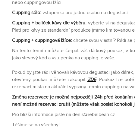
nebo cuppingovou lžíci.
Cupping sólo:
vstupenka pro jednu osobu na degustaci
Cupping + balíček kávy dle výběru:
vyberte si na degustac
Platí pro kávy ze standardní produkce (mimo limitovanou ed
Cupping + cuppingová lžíce:
chcete svou vlastní? Rádi se
Na tento termín můžete čerpat váš dárkový poukaz, v ko
jako slevový kód a vstupenka na cupping je vaše.
Pokud by jste rádi věnovali kávovou degustaci jako dárek, a
otevřený poukaz můžete zakoupit
ZDE
. Poukaz lze poté
rezervaci místa na aktuální vypsaný termín cuppingu na w
Změna rezervace je možná nejpozději 24h před konáním a
není možné rezervaci zrušit (můžete však poslat kohokoli 
Pro bližší informace pište na denis@rebelbean.cz.
Těšíme se na všechny!