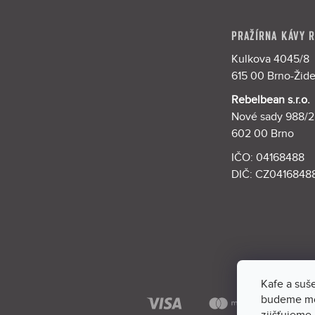
á
p
a
PRAŽÍRNA KÁVY 
t
Kulkova 4045/8
í
615 00 Brno-Žid
Rebelbean s.r.o.
Nové sady 988/2
602 00 Brno
IČO: 04168488
DIČ: CZ0416848
Kafe a suš
budeme moc